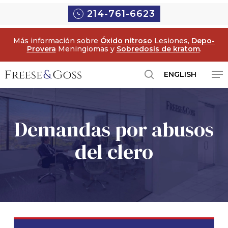
Ir
214-761-6623
al
contenido
Más información sobre
Óxido nitroso
Lesiones,
Depo-
principal
Provera
Meningiomas y
Sobredosis de kratom
.
Me
ENGLISH
búsqueda
Demandas por abusos
del clero