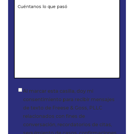
Al marcar esta casilla, doy mi
Casilla
consentimiento para recibir mensajes
de
de texto de Freese & Goss, PLLC
verificación
relacionados con fines de
conversación, recordatorios de citas,
seguimiento de casos, confirmaciones