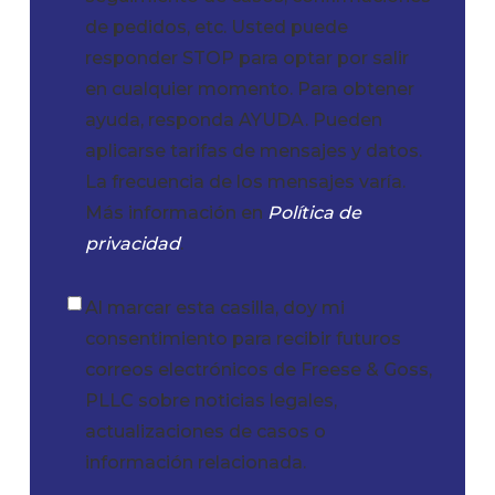
de pedidos, etc. Usted puede
responder STOP para optar por salir
en cualquier momento. Para obtener
ayuda, responda AYUDA. Pueden
aplicarse tarifas de mensajes y datos.
La frecuencia de los mensajes varía.
Más información en
Política de
privacidad
.
Al marcar esta casilla, doy mi
Casilla
consentimiento para recibir futuros
de
correos electrónicos de Freese & Goss,
verificación
PLLC sobre noticias legales,
actualizaciones de casos o
información relacionada.