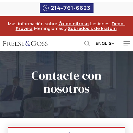
Ir
214-761-6623
al
contenido
Más información sobre
Óxido nitroso
Lesiones,
Depo-
principal
Provera
Meningiomas y
Sobredosis de kratom
.
Me
ENGLISH
búsqueda
Contacte con
nosotros