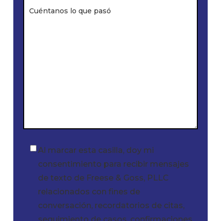
Al marcar esta casilla, doy mi
Casilla
consentimiento para recibir mensajes
de
de texto de Freese & Goss, PLLC
verificación
relacionados con fines de
conversación, recordatorios de citas,
seguimiento de casos, confirmaciones