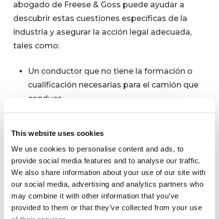
abogado de Freese & Goss puede ayudar a
descubrir estas cuestiones específicas de la
industria y asegurar la acción legal adecuada,
tales como:
Un conductor que no tiene la formación o
cualificación necesarias para el camión que
conduce.
Conducir por encima del límite de velocidad
para cumplir los ajustados plazos de
This website uses cookies
entrega de la carga.
We use cookies to personalise content and ads, to
Conducir demasiadas horas seguidas sin
provide social media features and to analyse our traffic.
descansar lo suficiente.
We also share information about your use of our site with
Conducir consumiendo estimulantes u otras
our social media, advertising and analytics partners who
drogas que alteran los sentidos y el juicio.
may combine it with other information that you’ve
provided to them or that they’ve collected from your use
Carga que no está bien sujeta a la