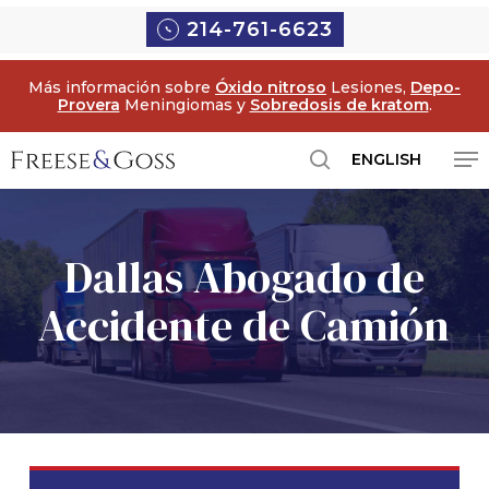
Ir
Menú
214-761-6623
al
contenido
Más información sobre
Óxido nitroso
Lesiones,
Depo-
principal
Provera
Meningiomas y
Sobredosis de kratom
.
Me
ENGLISH
búsqueda
Dallas Abogado de
Accidente de Camión