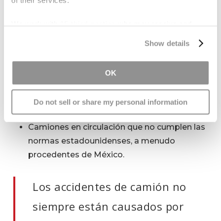
of their services.
plataforma del camión.
Camiones cargados por encima de su
We work with
15 third parties
who may receive and
capacidad.
process your information.
Show details
Camiones que transportan cargas líquidas
que están por debajo de su capacidad
máxima, lo que provoca que la carga se
OK
agite y dificulte el control del camión.
Camiones anticuados, viejos o mal
Do not sell or share my personal information
mantenidos.
Camiones en circulación que no cumplen las
normas estadounidenses, a menudo
procedentes de México.
Los accidentes de camión no
siempre están causados por