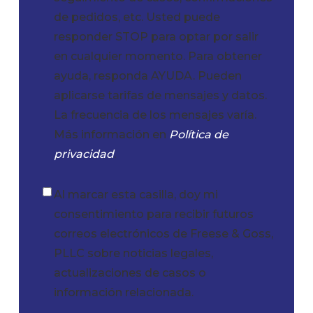
de pedidos, etc. Usted puede
responder STOP para optar por salir
en cualquier momento. Para obtener
ayuda, responda AYUDA. Pueden
aplicarse tarifas de mensajes y datos.
La frecuencia de los mensajes varía.
Más información en
Política de
privacidad
.
Al marcar esta casilla, doy mi
Casilla
consentimiento para recibir futuros
de
correos electrónicos de Freese & Goss,
verificación
PLLC sobre noticias legales,
actualizaciones de casos o
información relacionada.