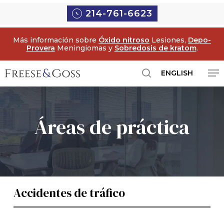
Ir
214-761-6623
al
contenido
Más información sobre
Óxido nitroso
Lesiones,
Depo-
principal
Provera
Meningiomas y
Sobredosis de kratom
.
Me
ENGLISH
búsqueda
Áreas de práctica
Accidentes de tráfico