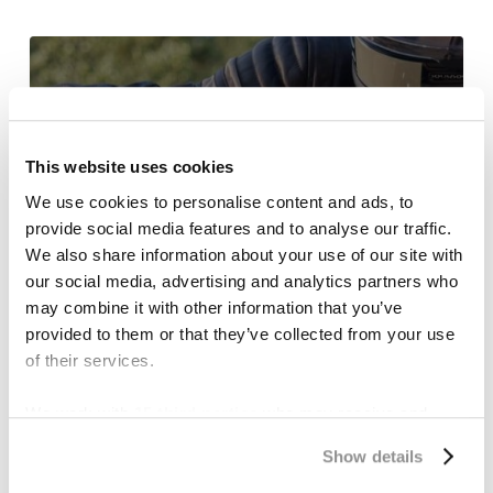
This website uses cookies
We use cookies to personalise content and ads, to
provide social media features and to analyse our traffic.
We also share information about your use of our site with
Accidentes De Moto
our social media, advertising and analytics partners who
Leyes de Texas sobre el
may combine it with other information that you’ve
provided to them or that they’ve collected from your use
uso del casco para
of their services.
motociclistas: todo lo que
We work with
15 third parties
who may receive and
necesitas saber
process your information.
Show details