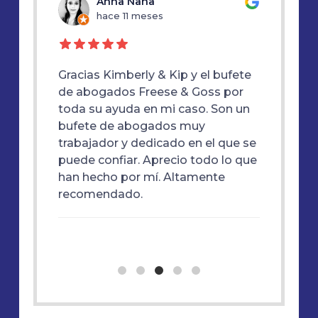
u
Anna Nana
hace 11 meses
h
Gracias Kimberly & Kip y el bufete
Gracias
dente
de abogados Freese & Goss por
estaba 
tervino
toda su ayuda en mi caso. Son un
superio
 de
bufete de abogados muy
de res
trabajador y dedicado en el que se
tan gran
y
puede confiar. Aprecio todo lo que
ayudar
han hecho por mí. Altamente
.
nación
recomendado.
resante