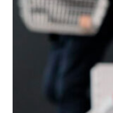
Produ
sanitar
Demand
filtros I
Demand
transvag
Demand
mallas 
Pulsa intro para buscar o ESC para cerrar