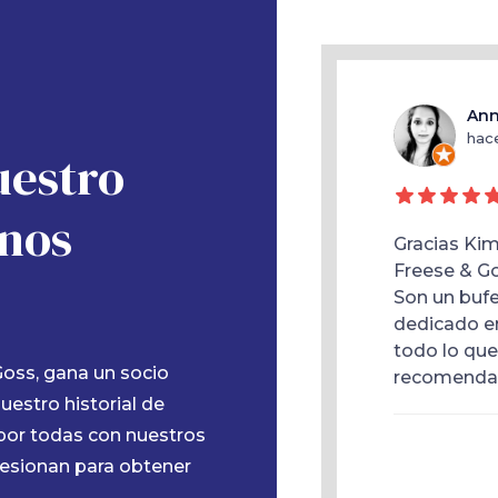
Randeep Reddy Pundru
Ann
hace 10 meses
hac
uestro
nos
és de otra empresa abandonó mi caso
Gracias Kim
idente de auto, FREESE & GOSS intervino
Freese & Go
un verdadero cambio de juego. Ellos
Son un buf
ron expertamente la situación y
dedicado en
n mi caso. Su profesionalismo y
todo lo que
oss, gana un socio
inación convirtió una situación
recomenda
estro historial de
ante en una exitosa.
...
por todas con nuestros
resionan para obtener