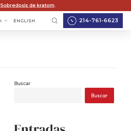
Menú
y
Sobredosis de kratom
.
busque
214-761-6623
n
ENGLISH
en
andas contra
lox
Daños corporales
mandas por
Accidentes de tráfico
cord
Buscar
Accidentes de
gados de Boy
camiones
Buscar
uts of America
Accidentes de moto
mandas por
sos del clero
Accidentes de
peatones
Entradas
andas contra
 por incendios