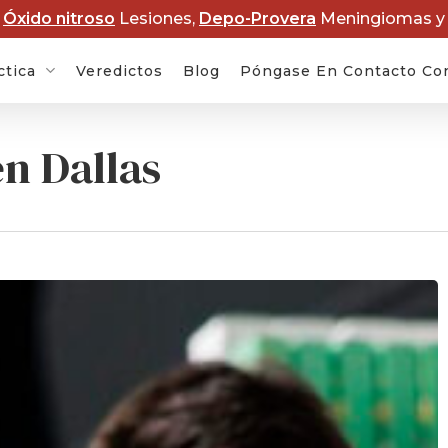
e
Óxido nitroso
Lesiones,
Depo-Provera
Meningiomas 
ctica
Veredictos
Blog
Póngase En Contacto Co
n Dallas
as por
Demandas NEC por
Dem
de Zantac
leche maternizada
Rob
a contra
Demandas por
De
rovera
cáncer de alisador
Dis
capilar
as por
Abo
t
Demandas por
Sco
cáncer relacionadas
con el Roundup
as por
De
sis de
abu
Demandas por la
enfermedad de
Dem
Parkinson causada
P&E