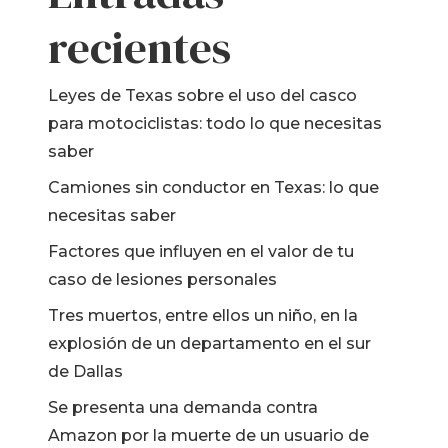
Muerte por
estales
negligencia
recientes
AS
Dispositivo médico
defectuoso
Leyes de Texas sobre el uso del casco
Responsabilidad por
para motociclistas: todo lo que necesitas
productos
saber
defectuosos
Camiones sin conductor en Texas: lo que
Drogas peligrosas
necesitas saber
Mesotelioma
Factores que influyen en el valor de tu
caso de lesiones personales
Tres muertos, entre ellos un niño, en la
explosión de un departamento en el sur
de Dallas
Se presenta una demanda contra
Amazon por la muerte de un usuario de