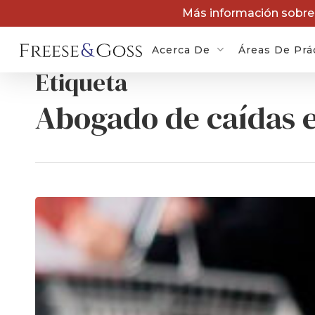
Ir
Más información sobr
al
contenido
Acerca De
Áreas De Prá
principal
Etiqueta
Abogado de caídas e
Demand
cáncer 
Demand
Depo-P
Demand
Dupixen
Demand
sobredo
kratom