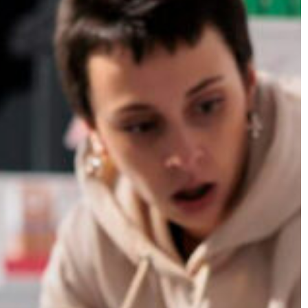
ctos
por el paraquat
for
ios
Demanda por óxido
PF
as sobre
nitroso
VC
Corrupción del
as por malla
Cessna Citation
inal
Sovereign
as por
mamarias