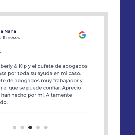
a Nana
olga san
e 11 meses
hace 11 m
berly & Kip y el bufete de abogados
Gracias a mi ab
ss por toda su ayuda en mi caso.
en la parte supe
ete de abogados muy trabajador y
de resonancia m
 el que se puede confiar. Aprecio
lleno ella era s
 han hecho por mí. Altamente
delante .
do.