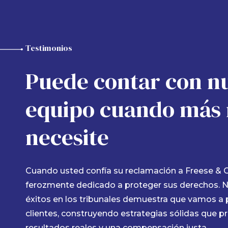
Testimonios
Kaitlyn Fowler
hace 10 meses
Puede contar con n
equipo cuando más 
i abogada, Blanca Treviño, fue increíble! Ella
Despu
zo frente a las facturas médicas y la terapia
de acc
necesite
e una brisa después de mi accidente de coche.
y fue 
lla luchó por mí y me mantuvo informado en
maneja
ada paso del camino.
ganaro
Cuando usted confía su reclamación a Freese & G
determ
ferozmente dedicado a proteger sus derechos. Nu
estres
éxitos en los tribunales demuestra que vamos a 
clientes, construyendo estrategias sólidas que p
resultados reales y una compensación justa.