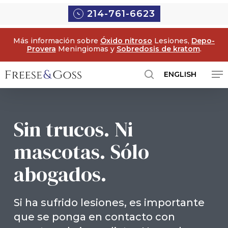
Ir
214-761-6623
al
contenido
Más información sobre
Óxido nitroso
Lesiones,
Depo-
principal
Provera
Meningiomas y
Sobredosis de kratom
.
Me
ENGLISH
búsqueda
Sin trucos. Ni
mascotas. Sólo
abogados.
Si ha sufrido lesiones, es importante
que se ponga en contacto con