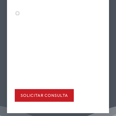
Al marcar esta casilla, doy mi
Casilla
consentimiento para recibir futuros
de
correos electrónicos de Freese & Goss,
verificación
PLLC sobre noticias legales,
actualizaciones de casos o
información relacionada.