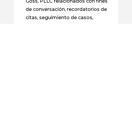
Goss, PLLC relacionados con fines
de conversación, recordatorios de
citas, seguimiento de casos,
confirmaciones de pedidos, etc.
Usted puede responder STOP para
optar por salir en cualquier
momento. Para obtener ayuda,
responda AYUDA. Pueden aplicarse
tarifas de mensajes y datos. La
frecuencia de los mensajes varía.
Más información en
Política de
privacidad
.
Al marcar esta casilla, doy mi
Casilla
consentimiento para recibir futuros
de
correos electrónicos de Freese &
verificación
Goss, PLLC sobre noticias legales,