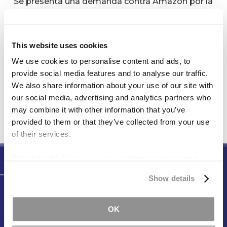
Se presenta una demanda contra Amazon por la
muerte de un usuario de Galaxy Gas relacionada
con el óxido nitroso
This website uses cookies
We use cookies to personalise content and ads, to
Comentarios recientes
provide social media features and to analyse our traffic.
We also share information about your use of our site with
our social media, advertising and analytics partners who
No hay comentarios que mostrar.
may combine it with other information that you’ve
provided to them or that they’ve collected from your use
of their services.
We work with
15 third parties
who may receive and
process your information.
Testimonios
Show details
Puede contar con nuestro
OK
equipo cuando más nos