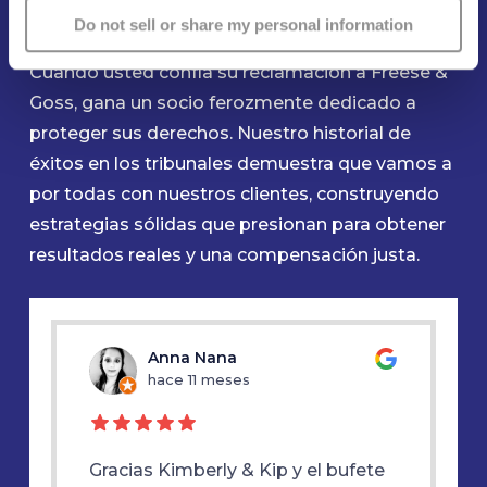
necesite
Do not sell or share my personal information
Cuando usted confía su reclamación a Freese &
Goss, gana un socio ferozmente dedicado a
proteger sus derechos. Nuestro historial de
éxitos en los tribunales demuestra que vamos a
por todas con nuestros clientes, construyendo
estrategias sólidas que presionan para obtener
resultados reales y una compensación justa.
u
Anna Nana
hace 11 meses
h
Gracias Kimberly & Kip y el bufete
Gracias