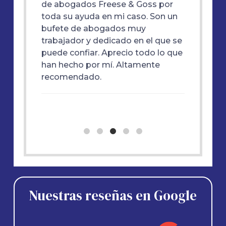
dente
de abogados Freese & Goss por
estaba 
tervino
toda su ayuda en mi caso. Son un
superio
 de
bufete de abogados muy
de res
trabajador y dedicado en el que se
tan gran
y
puede confiar. Aprecio todo lo que
ayudar
han hecho por mí. Altamente
.
nación
recomendado.
resante
Nuestras reseñas en Google