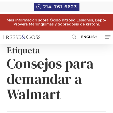
Ir
Menú
214-761-6623
al
contenido
Más información sobre
Óxido nitroso
Lesiones,
Depo-
principal
Provera
Meningiomas y
Sobredosis de kratom
.
Me
ENGLISH
búsqueda
Etiqueta
Consejos para
demandar a
Walmart