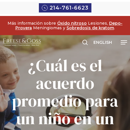
Ir
214-761-6623
al
contenido
Más información sobre
Óxido nitroso
Lesiones,
Depo-
principal
Provera
Meningiomas y
Sobredosis de kratom
.
Me
ENGLISH
búsqueda
¿Cuál es el
acuerdo
promedio para
un niño en un