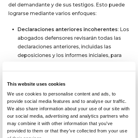
del demandante y de sus testigos. Esto puede
lograrse mediante varios enfoques:
Declaraciones anteriores incoherentes
: Los
abogados defensores revisarán todas las
declaraciones anteriores, incluidas las
deposiciones y los informes iniciales, para
encontrar cualquier discrepancia con el
testimonio prestado durante el juicio.
Destacar estas incoherencias puede sugerir
This website uses cookies
que un testigo no es fiable o no dice la
We use cookies to personalise content and ads, to
verdad.
provide social media features and to analyse our traffic.
Evaluación del carácter
: A veces, la defensa
We also share information about your use of our site with
puede sacar a relucir acciones pasadas o
our social media, advertising and analytics partners who
may combine it with other information that you’ve
incidentes no relacionados para cuestionar
provided to them or that they’ve collected from your use
el carácter del demandante. Esta táctica