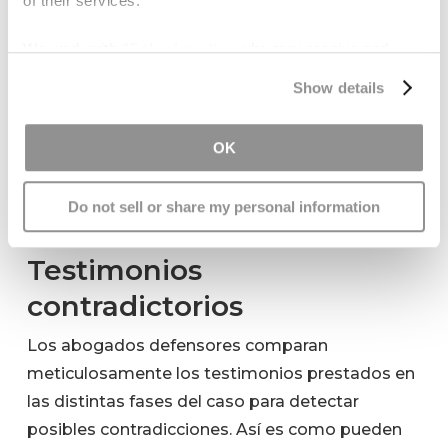
of their services.
pretende predisponer al jurado pintando
negativamente al demandante.
We work with
15 third parties
who may receive and
Desafíos para la opinión de expertos
: Los
process your information.
Show details
abogados defensores a menudo cuestionan
la credibilidad de los peritos médicos
OK
discutiendo posibles sesgos o errores en el
análisis del perito o presentando opiniones
contradictorias de otros peritos.
Do not sell or share my personal information
Testimonios
contradictorios
Los abogados defensores comparan
meticulosamente los testimonios prestados en
las distintas fases del caso para detectar
posibles contradicciones. Así es como pueden