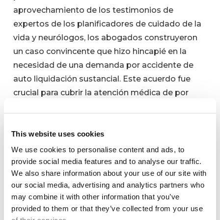
aprovechamiento de los testimonios de
expertos de los planificadores de cuidado de la
vida y neurólogos, los abogados construyeron
un caso convincente que hizo hincapié en la
necesidad de una demanda por accidente de
auto liquidación sustancial. Este acuerdo fue
crucial para cubrir la atención médica de por
vida, la rehabilitación y la pérdida significativa de
la capacidad de ganancia resultante de la lesión.
A través de este enfoque estratégico, el
This website uses cookies
abogado de lesiones personales de Dallas se
We use cookies to personalise content and ads, to
aseguró de que el demandante recibiera el
provide social media features and to analyse our traffic.
We also share information about your use of our site with
apoyo financiero necesario para gestionar los
our social media, advertising and analytics partners who
retos actuales causados por el accidente.
may combine it with other information that you’ve
provided to them or that they’ve collected from your use