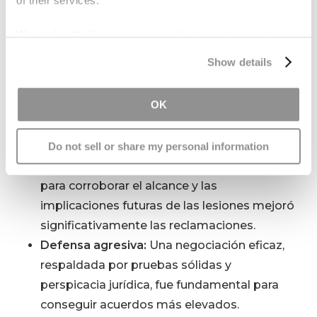
Lecciones aprendidas
of their services.
A partir de estos
ejemplos de lesiones
We work with
15 third parties
who may receive and
personales
se perfilan varias estrategias clave:
process your information.
Show details
Documentación exhaustiva:
Era crucial
OK
documentar de forma coherente y
profesional las lesiones y su repercusión en
la vida del demandante.
Do not sell or share my personal information
Peritaje:
La utilización de testigos expertos
para corroborar el alcance y las
implicaciones futuras de las lesiones mejoró
significativamente las reclamaciones.
Defensa agresiva:
Una negociación eficaz,
respaldada por pruebas sólidas y
perspicacia jurídica, fue fundamental para
conseguir acuerdos más elevados.