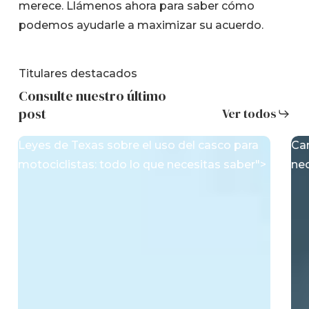
merece. Llámenos ahora para saber cómo
podemos ayudarle a maximizar su acuerdo.
Titulares destacados
Consulte nuestro último
post
Ver todos
Leyes de Texas sobre el uso del casco para
Cam
motociclistas: todo lo que necesitas saber">
nec